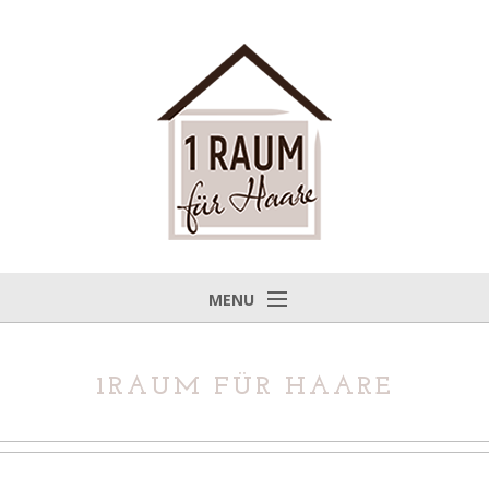
MENU
Startseite
Braut-Service
1RAUM FÜR HAARE
Über uns
Team